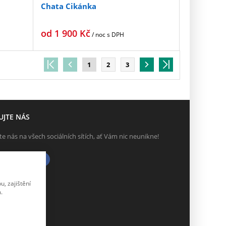
Chata Cikánka
od
1 900
Kč
/ noc
s DPH
1
2
3
UJTE NÁS
te nás na všech sociálních sítích, ať Vám nic neunikne!
, zajištění
.