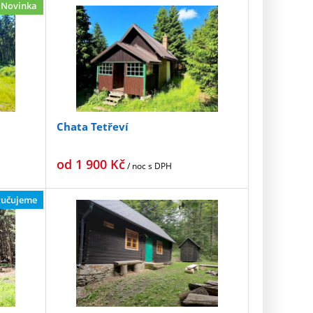
Novinka
Chata Tetřeví
od
1 900
Kč
/ noc
s DPH
učujeme