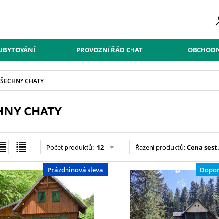
 UBYTOVÁNÍ
PROVOZNÍ ŘÁD CHAT
OBCHODN
VŠECHNY CHATY
HNY CHATY
Počet produktů
:
12
Řazení produktů
:
Cena sest.
Prázdninová sleva
Dopor