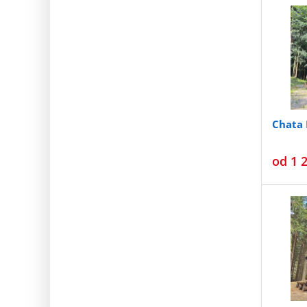
Chata 
od
1 