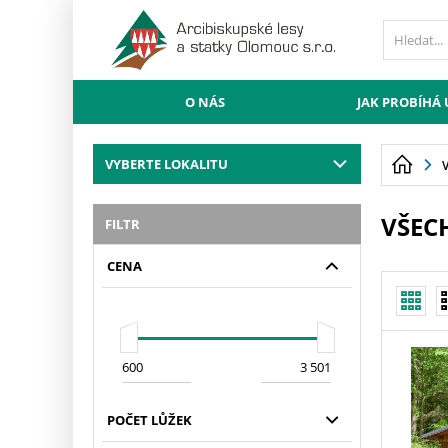
O NÁS
JAK PROBÍHÁ
VYBERTE LOKALITU
VŠEC
FILTR
CENA
POČET LŮŽEK