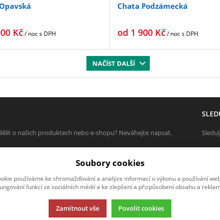
 Opavská
Chata Podzámecká
900
Kč
od
1 900
Kč
/ noc
s DPH
/ noc
s DPH
NAČÍST DALŠÍ
SLED
ělit o našich produktech nebo e-shopu? Neváhejte napsat.
Sleduj
ZPRÁVU
Soubory cookies
okie používáme ke shromažďování a analýze informací o výkonu a používání webu
fungování funkcí ze sociálních médií a ke zlepšení a přizpůsobení obsahu a reklam
Zamítnout vše
Povolit cookies