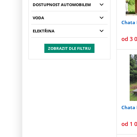
DOSTUPNOST AUTOMOBILEM
VODA
Chata
ELEKTŘINA
od
3 
ZOBRAZIT DLE FILTRU
Chata 
od
1 