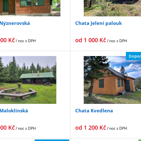
 Nýznerovská
Chata Jelení palouk
000
Kč
od
1 000
Kč
/ noc
s DPH
/ noc
s DPH
Dopor
Maloklínská
Chata Kvedlena
000
Kč
od
1 200
Kč
/ noc
s DPH
/ noc
s DPH