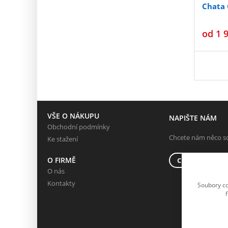
Chata
od
1 
VŠE O NÁKUPU
NAPIŠTE NÁM
Obchodní podmínky
Chcete nám něco sd
Ke stažení
O FIRMĚ
CHCI NAPSAT 
O nás
Kontakty
Soubory co