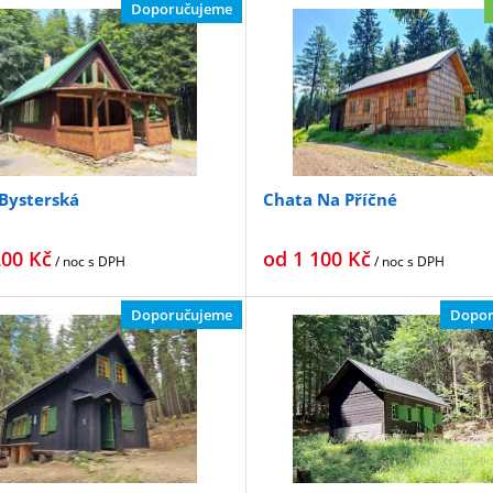
Doporučujeme
Bysterská
Chata Na Příčné
200
Kč
od
1 100
Kč
/ noc
s DPH
/ noc
s DPH
Doporučujeme
Dopor