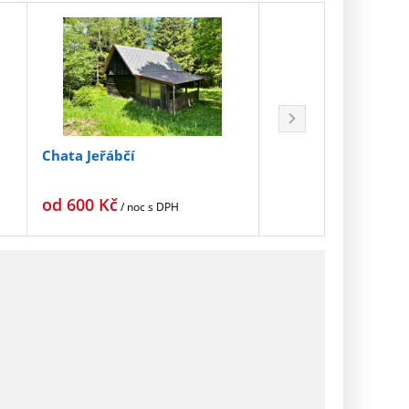
Chata Jeřábčí
Chata Kvedlena
od
600
Kč
od
1 200
Kč
/ noc
s DPH
/ noc
s 