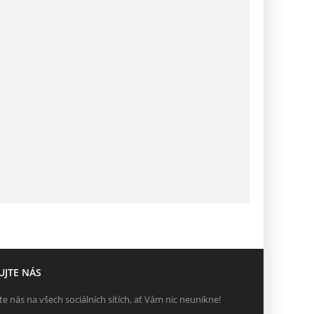
UJTE NÁS
te nás na všech sociálních sítích, ať Vám nic neunikne!