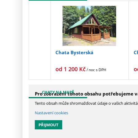
Chata Bysterská
C
od
1 200
Kč
o
/ noc
s DPH
CHATY NA MAPĚ
Pro zobrazení tohoto obsahu potřebujeme vá
Tento obsah může shromažďovat údaje o vašich aktivitách
Nastavení cookies
PŘIJMOUT