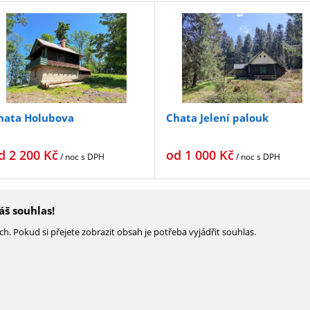
hata Holubova
Chata Jelení palouk
d
2 200
Kč
od
1 000
Kč
/ noc
s DPH
/ noc
s DPH
š souhlas!
. Pokud si přejete zobrazit obsah je potřeba vyjádřit souhlas.