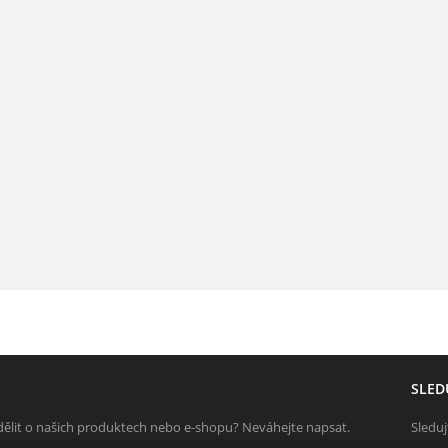
SLED
ělit o našich produktech nebo e-shopu? Neváhejte napsat.
Sleduj