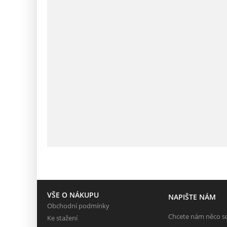
VŠE O NÁKUPU
NAPIŠTE NÁM
Obchodní podmínky
Chcete nám něco sd
Ke stažení