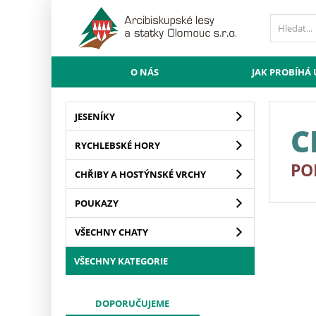
O NÁS
JAK PROBÍHÁ
JESENÍKY
Á
C
RYCHLEBSKÉ HORY
CE
PO
CHŘIBY A HOSTÝNSKÉ VRCHY
POUKAZY
VŠECHNY CHATY
VŠECHNY KATEGORIE
DOPORUČUJEME