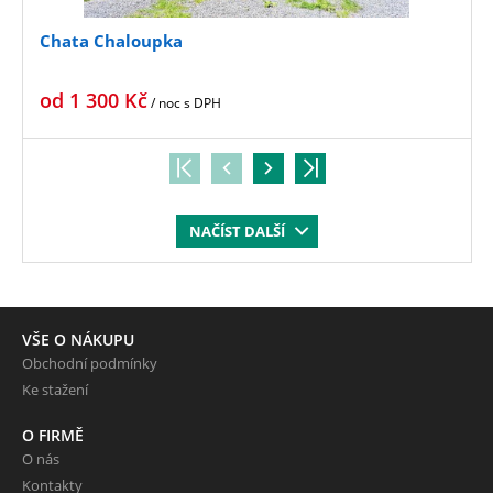
Chata Chaloupka
od
1 300
Kč
/ noc
s DPH
NAČÍST DALŠÍ
VŠE O NÁKUPU
Obchodní podmínky
Ke stažení
O FIRMĚ
O nás
Kontakty