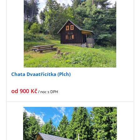
Chata Dvaatřicítka (Plch)
od
900
Kč
/ noc
s DPH