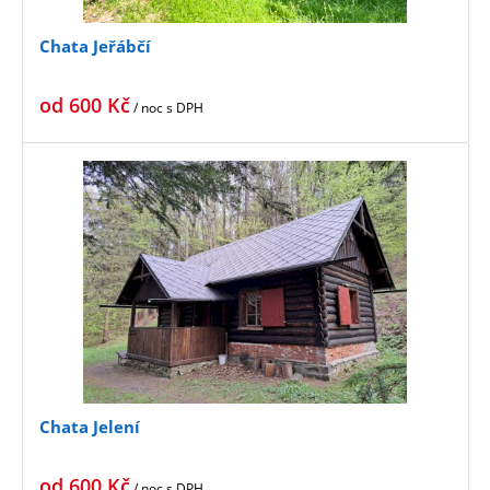
Chata Jeřábčí
od
600
Kč
/ noc
s DPH
Chata Jelení
od
600
Kč
/ noc
s DPH