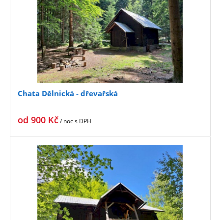
Chata Dělnická - dřevařská
od
900
Kč
/ noc
s DPH