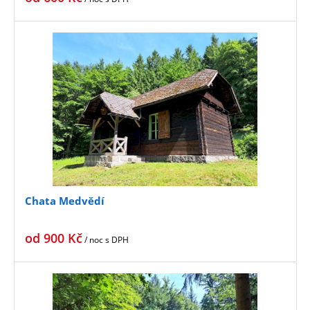
Chata Medvědí
od
900
Kč
/ noc
s DPH