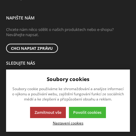
NAPIŠTE NÁM
Chcete nám něco sdělit o našich produktech nebo e-shopu?
Neváhejte napsat.
CHCI NAPSAT ZPRÁVU
SLEDUJTE NÁS
Sledujte nás na všech sociálních sítích, ať Vám nic neunikne!
Soubory cookies
Soubory cookie používáme ke shromažďování a analýze informací
o výkonu a používání webu, zajištění fungování funkcí ze sociálních
médií a ke zlepšení a přizpůsobení obsahu a reklam.
Zamítnout vše
Povolit cookies
Tato stránka používá soubory cookies. Klikněte pro více informací.
Nastavení cookies
© 2013-2026 Arcibiskupské lesy a statky Olomouc s.r.o.
K2 e-shop - První e-shop, který uřídí celou vaši firmu.