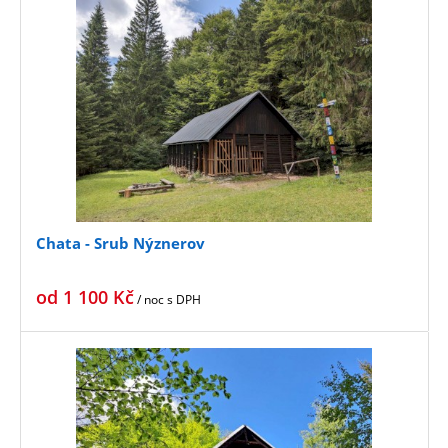
Chata - Srub Nýznerov
od
1 100
Kč
/ noc
s DPH