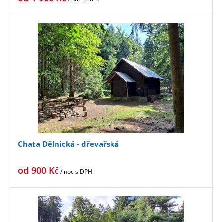
Chata Dělnická - dřevařská
od
900
Kč
/ noc
s DPH