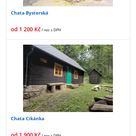
Chata Bysterská
od
1 200
Kč
/ noc
s DPH
Chata Cikánka
od
1 900
Kč
/ noc
s DPH