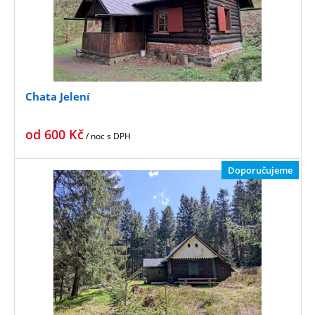
Chata Jelení
od
600
Kč
/ noc
s DPH
Doporučujeme