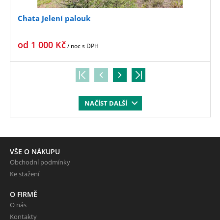
Chata Jelení palouk
od
1 000
Kč
/ noc
s DPH
NAČÍST DALŠÍ
VŠE O NÁKUPU
Obchodní podmínky
Ke stažení
O FIRMĚ
O nás
Kontakty