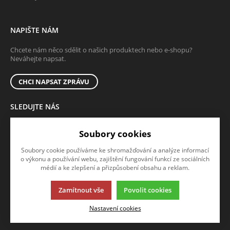
NAPIŠTE NÁM
Chcete nám něco sdělit o našich produktech nebo e-shopu?
Neváhejte napsat.
CHCI NAPSAT ZPRÁVU
SLEDUJTE NÁS
Sledujte nás na všech sociálních sítích, ať Vám nic neunikne!
Soubory cookies
Soubory cookie používáme ke shromažďování a analýze informací
o výkonu a používání webu, zajištění fungování funkcí ze sociálních
médií a ke zlepšení a přizpůsobení obsahu a reklam.
Zamítnout vše
Povolit cookies
Tato stránka používá soubory cookies. Klikněte pro více informací.
Nastavení cookies
© 2013-2026 Arcibiskupské lesy a statky Olomouc s.r.o.
K2 e-shop - První e-shop, který uřídí celou vaši firmu.