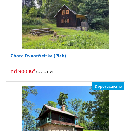
Chata Dvaatřicítka (Plch)
od
900
Kč
/ noc
s DPH
Doporučujeme