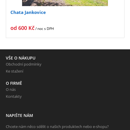
Chata Jankovice
od
600
Kč
/ noc
s DPH
VŠE O NÁKUPU
Obchodní podmínky
Ke stažení
O FIRMĚ
O nás
Kontakty
NAPIŠTE NÁM
Chcete nám něco sdělit o našich produktech nebo e-shopu?