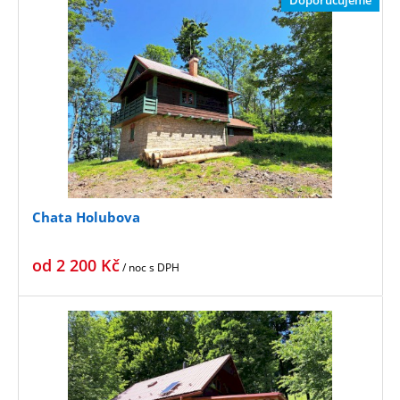
Doporučujeme
Chata Holubova
od
2 200
Kč
/ noc
s DPH