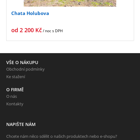
Chata Holubova
od
2 200
Kč
/ noc
s DPH
VŠE O NÁKUPU
Obchodní podmínky
Ke stažení
O FIRMĚ
O nás
Kontakty
NAPIŠTE NÁM
Chcete nám něco sdělit o našich produktech nebo e-shopu?