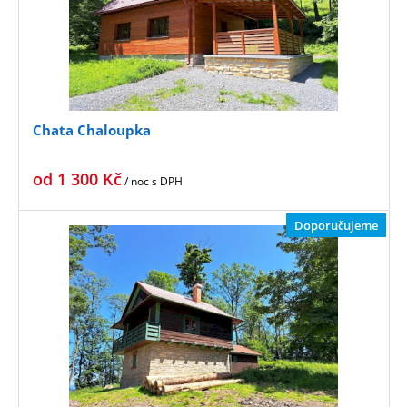
Chata Chaloupka
od
1 300
Kč
/ noc
s DPH
Doporučujeme